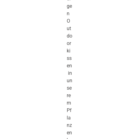
ge
n
O
ut
do
or
ki
ss
en
in
un
se
re
m
Pf
la
nz
en