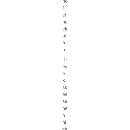
ho
f
ei
ng
etr
of
fe
n.
Di
es
e
Ki
ss
en
se
he
n
ni
ch