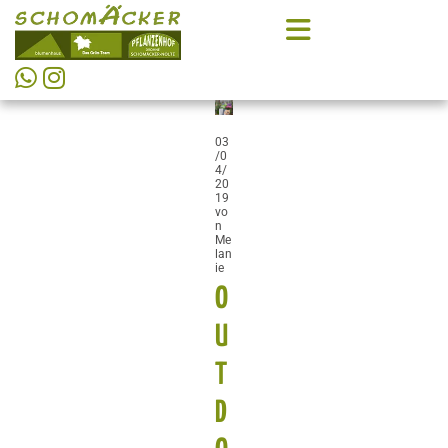


03
/0
4/
20
19
vo
n
Me
lan
ie
O
U
T
D