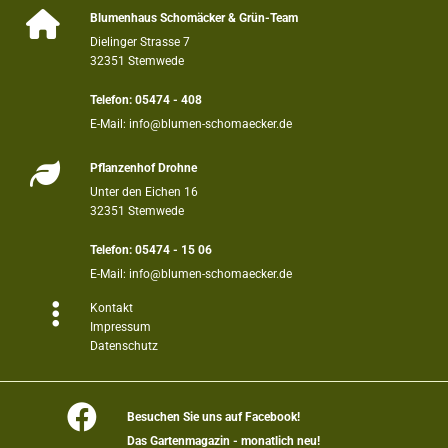

Blumenhaus Schomäcker & Grün-Team
Dielinger Strasse 7
32351 Stemwede
Telefon:
05474 -
408
E-Mail:
info@blumen-schomaecker.de

Pflanzenhof Drohne
Unter den Eichen 16
32351 Stemwede
Telefon:
05474 - 15 06
E-Mail:
info@blumen-schomaecker.de

Kontakt
Impressum
Datenschutz

B
esuchen Sie uns auf Facebook!
Das Gartenmagazin - monatlich neu!