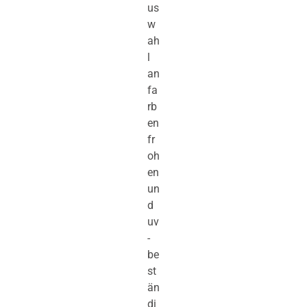
us
w
ah
l
an
fa
rb
en
fr
oh
en
un
d
uv
-
be
st
än
di