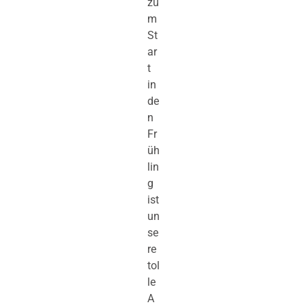
zu
m
St
ar
t
in
de
n
Fr
üh
lin
g
ist
un
se
re
tol
le
A