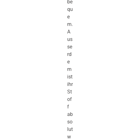
be
qu
e
m.
A
us
se
rd
e
m
ist
ihr
St
of
f
ab
so
lut
w