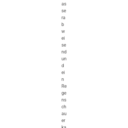
as
se
ra
b
w
ei
se
nd
un
d
ei
n
Re
ge
ns
ch
au
er
ka