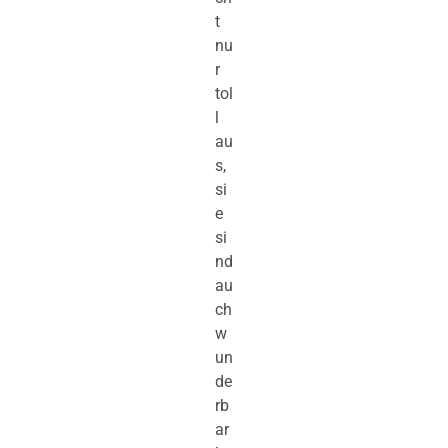
t
nu
r
tol
l
au
s,
si
e
si
nd
au
ch
w
un
de
rb
ar